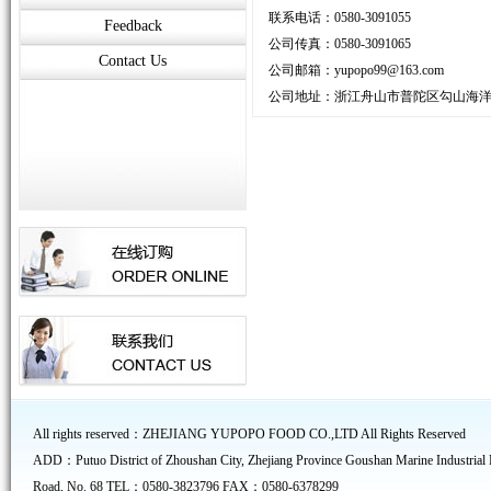
联系电话：0580-3091055
Feedback
公司传真：0580-3091065
Contact Us
公司邮箱：
yupopo99@163.com
公司地址：浙江舟山市普陀区勾山海洋
All rights reserved：ZHEJIANG YUPOPO FOOD CO.,LTD All Rights Reserved
ADD：Putuo District of Zhoushan City, Zhejiang Province Goushan Marine Industrial 
Road, No. 68 TEL：0580-3823796 FAX：0580-6378299