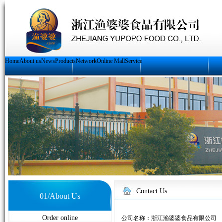
Home
About us
News
Products
Network
Online Mall
Service
Contact Us
01/About Us
Order online
公司名称：浙江渔婆婆食品有限公司