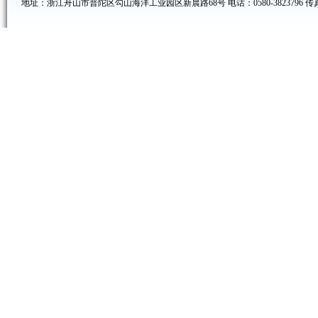
地址：浙江舟山市普陀区勾山海洋工业园区新晨路68号 电话：0580-3823796 传真：05